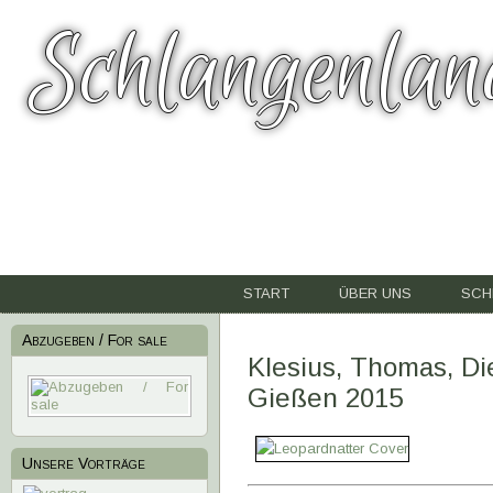
Schlangenlan
START
ÜBER UNS
SCH
Abzugeben / For sale
Klesius, Thomas, Di
Gießen 2015
Unsere Vorträge