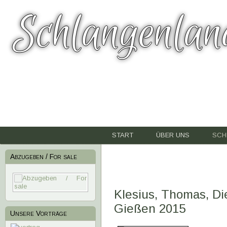
Schlangenlan
START
ÜBER UNS
SCH
Abzugeben / For sale
Klesius, Thomas, Di
Gießen 2015
Unsere Vorträge