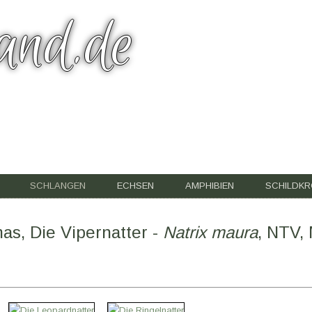
and.de
SCHLANGEN
ECHSEN
AMPHIBIEN
SCHILDK
as, Die Vipernatter -
Natrix maura
, NTV,