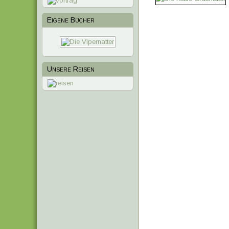
Eigene Bücher
1
2
3
4
Unsere Reisen