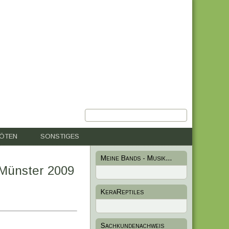
RÖTEN
SONSTIGES
Meine Bands - Musik...
 Münster 2009
KeraReptiles
Sachkundenachweis