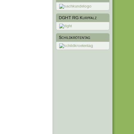
DGHT RG Kurpfalz
Schildkrötentag