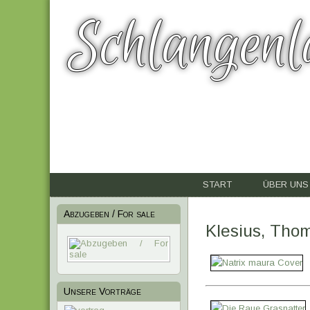
Schlangenl
START
ÜBER UNS
Abzugeben / For sale
Klesius, Thom
Unsere Vorträge