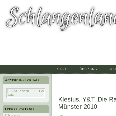
Schlangenlan
START
ÜBER UNS
SCH
Abzugeben / For sale
Klesius, Y&T, Die R
Münster 2010
Unsere Vorträge