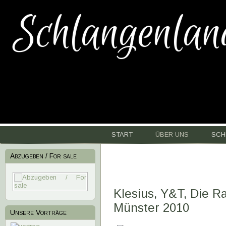
Schlangenlan
START
ÜBER UNS
SCH
Abzugeben / For sale
Klesius, Y&T, Die R
Münster 2010
Unsere Vorträge